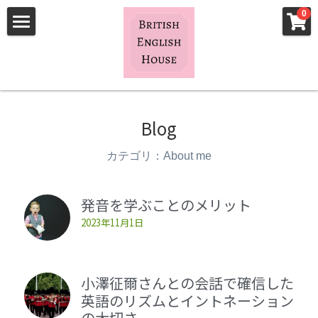
×
×
0
ストアカテゴリー
ブログカテゴリー
Home
すべてのカテゴリー
すべてのカテゴリ
個人レッスン
お知らせ
発音動画講座
Blog
音楽
ディクション 歌の発音
カテゴリ：About me
About me
通訳 翻訳
発音を学ぶことのメリット
歌クラス
プロフィール
2023年11月1日
発音
お知らせ＆ブログ
通訳
小澤征爾さんとの会話で確信した
生徒さんの声
記事一覧
英語のリズムとイントネーション
エッセイ
お知らせ
お問い合わせ
の大切さ