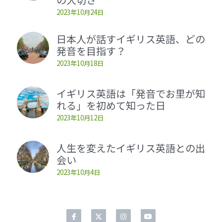
2023年10月24日
クラス風景
About me
動画講座メンバーサイト
日本人が話すイギリス英語、どの
オンライン動画
発音
検索
発音を目指す？
2023年10月18日
動画講座
クラス風景
イギリス英語は「発音でお里が知
れる」を初めて知った日
通訳
2023年10月12日
歌クラス
人生を変えたイギリス英語との出
音楽
会い
2023年10月4日
エッセイ