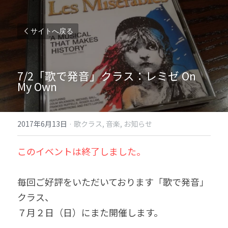
サイトへ戻る
7/2「歌で発音」クラス：レミゼ On 
My Own
2017年6月13日
·
歌クラス,
音楽,
お知らせ
このイベントは終了しました。
毎回ご好評をいただいております「歌で発音」
クラス、
７月２日（日）にまた開催します。